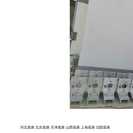
河北底座
北京底座
天津底座
山西底座
上海底座
沈阳底座