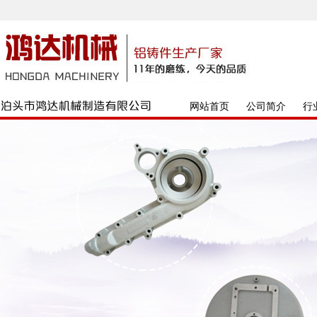
网站首页
公司简介
行