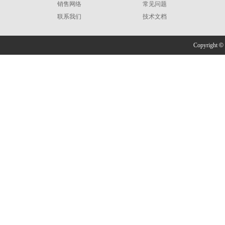
销售网络
常见问题
联系我们
技术文档
Copyright
©