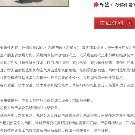
砂铸件箱
架铸件内在、外部质量(如尺寸精度与表面粗糙度)、减少加工余量，进一步推广应用
生产的主要发展方向。采用纳米技术改性膨润土，或采用在膨润土中加助粘结剂技术
抗湿性及抗铸件脉纹技术，以节约粘结剂、减少污染、减少铸件缺陷、降低生产成
分型无箱射压造型机和空气冲击造型机的性能、控制系统的功能，同时对造型线辅
复杂模样造型或多品种批量生产所需要的个性化、实用型气流一压实造型机。
的质量、技术含量、技术水平和配套能力，尽快填补包括旧砂冷却装置和适于运送旧
用效果好、寿命长的树脂自硬砂成套设备，增加品种提。
机系列产品及芯砂混制和送砂设备。
验基地，对抛丸器、丸砂分离及降躁声装置等进行系统研究，研制技术性能和技术
场剧烈竞争的局面，铸机行业要根据我国国情的需要和可能，产学研相结合，开拓创
多数铸造企业工艺技术装备的落后面貌，闯出一条投资小、快的捷径。