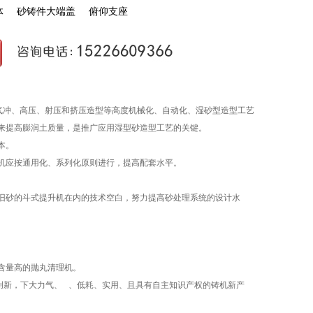
体
砂铸件大端盖
俯仰支座
气冲、高压、射压和挤压造型等高度机械化、自动化、湿砂型造型工艺
来提高膨润土质量，是推广应用湿型砂造型工艺的关键。
本。
机应按通用化、系列化原则进行，提高配套水平。
砂的斗式提升机在内的技术空白，努力提高砂处理系统的设计水
含量高的抛丸清理机。
新，下大力气、 、低耗、实用、且具有自主知识产权的铸机新产