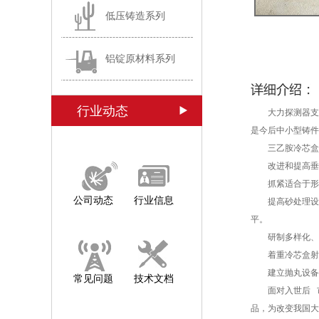
低压铸造系列
铝锭原材料系列
行业动态
大力探测器支
是今后中小型铸件
三乙胺冷芯盒法
改进和提高垂直
抓紧适合于形状
公司动态
行业信息
提高砂处理设备
平。
研制多样化、使
着重冷芯盒射芯
建立抛丸设备试
常见问题
技术文档
面对入世后 市
品，为改变我国大