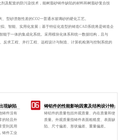
化剂及配套的防污染技术，能树脂砂铸件缺陷的材料和树脂砂复合技
、型砂溃散性差的CO2一普通水玻璃砂的硬化工艺。
拟、智能、实用化发展；基于特征化造型的铸造CAD系统将是铸造企
工智能于一体的集成化系统。采用模块化体系和统一数据结构，且与
E/RPM、反求工程、并行工程、远程设计与制造、计算机检测与控制系统的
缺陷
铸铝件的性能影响因素及结构设计特点
翻
没有
铸铝件的质量包括外观质量、内在质量和使用
翻
且外
质量。外观质量指铸件表面粗糙度、表面缺
属
其用
陷、尺寸偏差、形状偏差、重量偏差。
获
工业
色
电