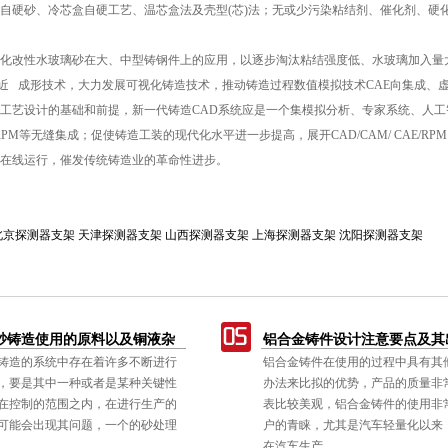
硬砂、冷芯盒自硬工艺、温芯盒法及壳型(芯)法；无或少污染粘结剂、催化剂、硬
改性水玻璃砂在大、中型铸钢件上的应用，以逐步淘汰粘结强度低、水玻璃加入量大
成形技术，大力发展可视化铸造技术，推动铸造过程数值模拟技术CAE向集成、虚
工艺设计的基础和前提，新一代铸造CAD系统应是一个集模拟分析、专家系统、人
ERP/RPM等无缝集成；促使铸造工装的现代化水平进一步提高，展开CAD/CAM/ CA
在线运行，催发传统铸造业的革命性进步。
北京探测器支架
天津探测器支架
山西探测器支架
上海探测器支架
沈阳探测器支架
使用的原料以及铜液杂
铝合金铸件设计注意要点及其出现
系统中存在着许多不断进行
铝合金铸件在使用的过程中具有其他铸件
的
其中一种或者是某种关键性
办法来比拟的优势，产品的质量非常的轻
的范围之内，在进行生产的
表比较美观，铝合金铸件的使用非常受到
出现其问题，一个的砂处理
户的青睐，尤其是汽车轻量化以来，铸件
在汽车生产