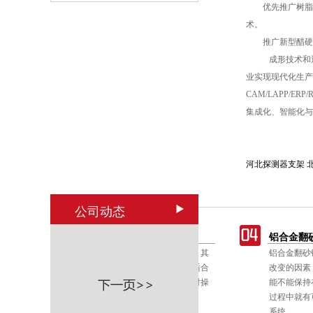
优先推广树脂自
术。
推广新型醋硬化
成形技术和近 
业实现现代化生产
CAM/LAPP/
集成化、智能化与
河北探测器支架
公司动态
铝铸件延长使用寿命要点和清理方式
铝合金翻砂铸造
铝铸件是一个普遍存在的非消耗性的技术，其
铝合金翻砂铸造的
质
中，金属在高压下被迫进入模腔。铝铸件适合
改变的因素，要是
用在便携式机械工具设备上，以减低振动对操
能不能保持在控制
作者的影响，如一种建筑用打钉机。
过程中就有可能会
系统，