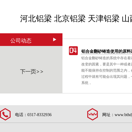
河北铝梁
北京铝梁
天津铝梁
山
公司动态
延长使用寿命要点和清理方式
铝合金翻砂铸造使用的原料
一个普遍存在的非消耗性的技术，其
铝合金翻砂铸造的系统中存在着
质
在高压下被迫进入模腔。铝铸件适合
改变的因素，要是其中一种或者
式机械工具设备上，以减低振动对操
能不能保持在控制的范围之内，
响，如一种建筑用打钉机。
过程中就有可能会出现其问题，
系统，
电话：0317-8332936
网址：www.bthdj