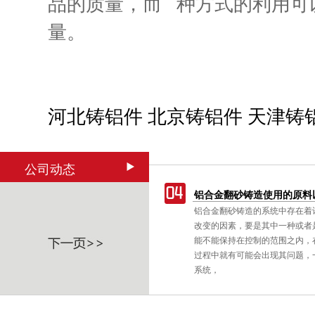
品的质量，而 种方式的利用可
量。
河北铸铝件
北京铸铝件
天津铸
公司动态
延长使用寿命要点和清理方式
铝合金翻砂铸造使用的原料
一个普遍存在的非消耗性的技术，其
铝合金翻砂铸造的系统中存在着
质
在高压下被迫进入模腔。铝铸件适合
改变的因素，要是其中一种或者
式机械工具设备上，以减低振动对操
能不能保持在控制的范围之内，
响，如一种建筑用打钉机。
过程中就有可能会出现其问题，
系统，