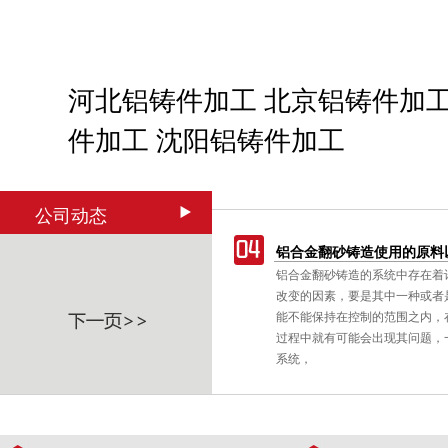
河北铝铸件加工
北京铝铸件加
件加工
沈阳铝铸件加工
公司动态
延长使用寿命要点和清理方式
铝合金翻砂铸造使用的原料
一个普遍存在的非消耗性的技术，其
铝合金翻砂铸造的系统中存在着
质
在高压下被迫进入模腔。铝铸件适合
改变的因素，要是其中一种或者
式机械工具设备上，以减低振动对操
能不能保持在控制的范围之内，
响，如一种建筑用打钉机。
过程中就有可能会出现其问题，
系统，