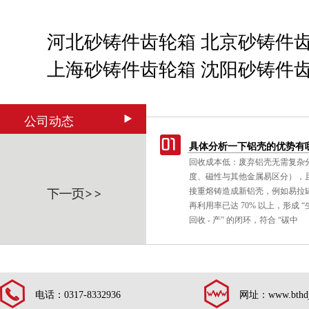
河北砂铸件齿轮箱
北京砂铸件
上海砂铸件齿轮箱
沈阳砂铸件
公司动态
具体分析一下铝壳的优势有
回收成本低：废弃铝壳无需复杂
度、磁性与其他金属易区分），
接重熔铸造成新铝壳，例如易拉
再利用率已达 70% 以上，形成 “生产
回收 - 产” 的闭环，符合 “碳中
电话：0317-8332936
网址：www.bthdj