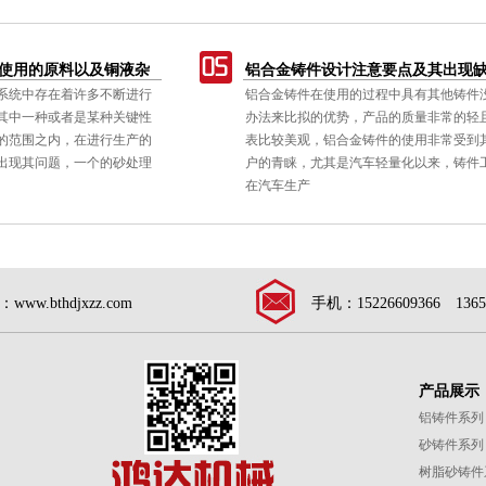
使用的原料以及铜液杂
铝合金铸件设计注意要点及其出现
系统中存在着许多不断进行
铝合金铸件在使用的过程中具有其他铸件
的
其中一种或者是某种关键性
办法来比拟的优势，产品的质量非常的轻
的范围之内，在进行生产的
表比较美观，铝合金铸件的使用非常受到
出现其问题，一个的砂处理
户的青睐，尤其是汽车轻量化以来，铸件
在汽车生产
www.bthdjxzz.com
手机：15226609366 1365
产品展示
铝铸件系列
砂铸件系列
树脂砂铸件