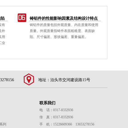
缺陷
铸铝件的性能影响因素及结构设计特点
翻
没有
铸铝件的质量包括外观质量、内在质量和使用
翻
且外
质量。外观质量指铸件表面粗糙度、表面缺
属
其用
陷、尺寸偏差、形状偏差、重量偏差。
获
工业
色
电
3278156
地址：泊头市交河建设路15号
联系我们
电 话：0317-8332936
传 真：0317-8332936
系列
手 机：15226609366 13653278156