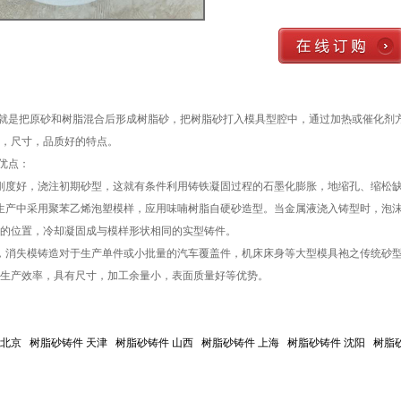
就是把原砂和树脂混合后形成树脂砂，把树脂砂打入模具型腔中，通过加热或催化剂
，尺寸，品质好的特点。
优点：
刚度好，浇注初期砂型，这就有条件利用铸铁凝固过程的石墨化膨胀，地缩孔、缩松
生产中采用聚苯乙烯泡塑模样，应用味喃树脂自硬砂造型。当金属液浇入铸型时，泡
的位置，冷却凝固成与模样形状相同的实型铸件。
，消失模铸造对于生产单件或小批量的汽车覆盖件，机床床身等大型模具袍之传统砂
生产效率，具有尺寸，加工余量小，表面质量好等优势。
北京 树脂砂铸件
天津 树脂砂铸件
山西 树脂砂铸件
上海 树脂砂铸件
沈阳 树脂