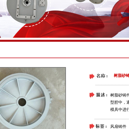
树脂砂
树脂砂铸
型腔中，
模具中进
风扇铸件