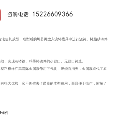
方法使其成型，成型后的坭芯再放入浇铸模具中进行浇铸。树脂砂铸件
缺陷，实现灰铸铁、球墨铸铁件的少冒口、无冒口铸造。
沫塑料模样在高漫际金属液作用下气化，燃烧而消夫，金属液取代了原
型有很大优势，它不但省去了昂贵的木型费用，而且便于操作，缩短了
砂铸件