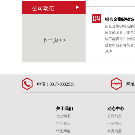
公司动态
铝铸件延长使用寿命要点和清理方式
铝合金翻砂铸造
铝铸件是一个普遍存在的非消耗性的技术，其
铝合金翻砂铸造的
质
中，金属在高压下被迫进入模腔。铝铸件适合
改变的因素，要是
用在便携式机械工具设备上，以减低振动对操
能不能保持在控制
作者的影响，如一种建筑用打钉机。
过程中就有可能会
系统，
电话：0317-8332936
网址：
关于我们
动态中心
行业动态
公司动态
产品展示
行业信息
销售网络
常见问题