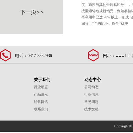
度、磁性与其他金属易区分），
接重熔铸造成新铝壳，例如易拉
再利用率已达 70% 以上，形成 “生产
回收 - 产” 的闭环，符合 “碳中
电话：0317-8332936
网址：www.bthdj
关于我们
动态中心
行业动态
公司动态
产品展示
行业信息
销售网络
常见问题
联系我们
技术文档
Copyright
©